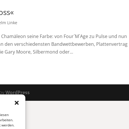
oss«
elm Linke
 Chamäleon seine Farbe: von Four`M`Age zu Pulse und nun
 an den verschiedensten Bandwettbewerben, Plattenvertrag 
ie Gary Moore, Silbermond oder...
 by
WordPress
diesen
arbeiten.
t werden.