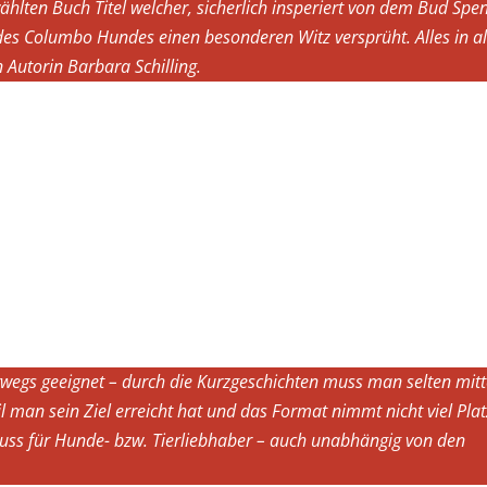
ählten Buch Titel welcher, sicherlich insperiert von dem Bud Spe
 des Columbo Hundes einen besonderen Witz versprüht. Alles in a
 Autorin Barbara Schilling.
erwegs geeignet – durch die Kurzgeschichten muss man selten mit
 man sein Ziel erreicht hat und das Format nimmt nicht viel Plat
enuss für Hunde- bzw. Tierliebhaber – auch unabhängig von den