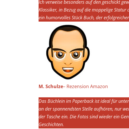
Ich verweise besonders auf den geschickt gew
Klassiker, in Bezug auf die moppelige Statur
ein humorvolles Stück Buch, der erfolgreichen
M. Schulze
– Rezension Amazon
Das Büchlein im Paperback ist ideal für unt
an der spannendsten Stelle aufhören, nur weil
der Tasche ein. Die Fotos sind wieder ein G
Geschichten.