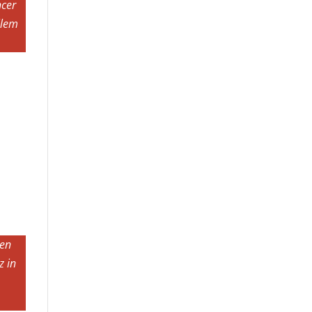
ncer
llem
ten
z in