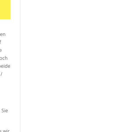
nen
f
e
noch
beide
 /
 Sie
s wir