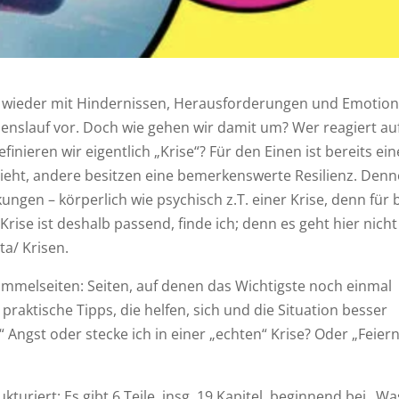
r wieder mit Hindernissen, Herausforderungen und Emotio
nslauf vor. Doch wie gehen wir damit um? Wer reagiert au
inieren wir eigentlich „Krise“? Für den Einen ist bereits ein
eht, andere besitzen eine bemerkenswerte Resilienz. Den
ngen – körperlich wie psychisch z.T. einer Krise, denn für 
Krise ist deshalb passend, finde ich; denn es geht hier nicht
ta/ Krisen.
melseiten: Seiten, auf denen das Wichtigste noch einmal
aktische Tipps, die helfen, sich und die Situation besser
 Angst oder stecke ich in einer „echten“ Krise? Oder „Feiern
kturiert: Es gibt 6 Teile, insg. 19 Kapitel, beginnend bei „Wa