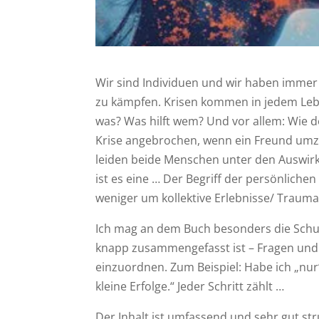
Wir sind Individuen und wir haben imme
zu kämpfen. Krisen kommen in jedem Lebe
was? Was hilft wem? Und vor allem: Wie def
Krise angebrochen, wenn ein Freund umzi
leiden beide Menschen unter den Auswirku
ist es eine … Der Begriff der persönlichen 
weniger um kollektive Erlebnisse/ Trauma
Ich mag an dem Buch besonders die Schum
knapp zusammengefasst ist – Fragen und pr
einzuordnen. Zum Beispiel: Habe ich „nur“
kleine Erfolge.“ Jeder Schritt zählt …
Der Inhalt ist umfassend und sehr gut stru