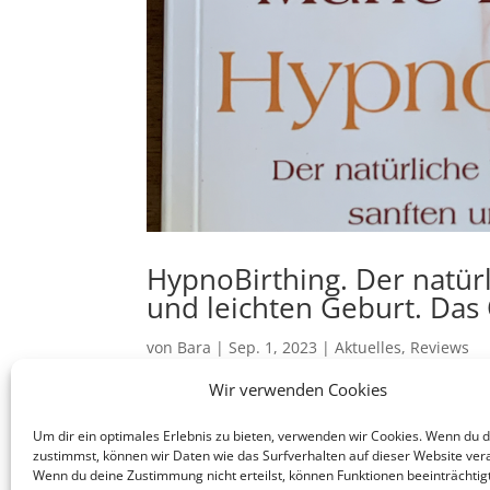
HypnoBirthing. Der natürl
und leichten Geburt. Das
von
Bara
|
Sep. 1, 2023
|
Aktuelles
,
Reviews
Wir verwenden Cookies
Wegweisend für eine angstfreie Geburt:
“HypnoBirthing. Der natürliche Weg zu ein
Um dir ein optimales Erlebnis zu bieten, verwenden wir Cookies. Wenn du 
zustimmst, können wir Daten wie das Surfverhalten auf dieser Website ver
Buch von Marie F. Mongan, das werdenden
Wenn du deine Zustimmung nicht erteilst, können Funktionen beeinträchtig