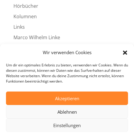
Hörbücher
Kolumnen
Links
Marco Wilhelm Linke
Produkte
Wir verwenden Cookies
Reviews
Um dir ein optimales Erlebnis zu bieten, verwenden wir Cookies. Wenn du
Termine
diesen zustimmst, können wir Daten wie das Surfverhalten auf dieser
Website verarbeiten. Wenn du deine Zustimmung nicht erteilst, können
Videos
Funktionen beeinträchtigt werden.
Weitere Programme
Akzeptieren
Ablehnen
Einstellungen
Designed by
Elegant Themes
| Powered by