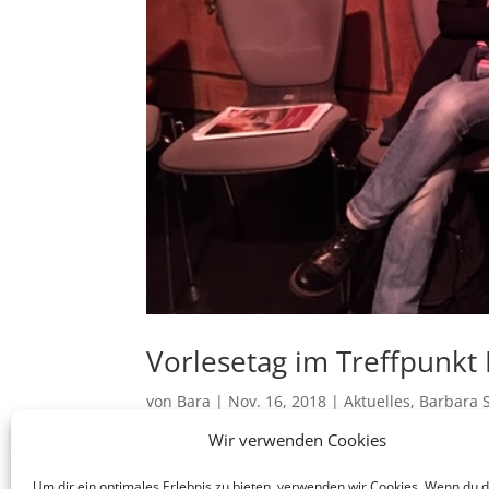
Vorlesetag im Treffpunkt 
von
Bara
|
Nov. 16, 2018
|
Aktuelles
,
Barbara S
Wir verwenden Cookies
20 geduldige Zuhörer beim bundesweiten 
Kindertheaters …;-) Toll! Ich hatte viel Spa
Um dir ein optimales Erlebnis zu bieten, verwenden wir Cookies. Wenn du 