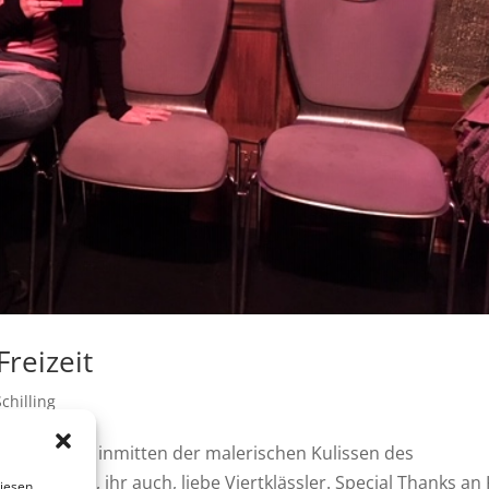
Freizeit
chilling
Vorlesetag inmitten der malerischen Kulissen des
ß – ich hoffe, ihr auch, liebe Viertklässler. Special Thanks an 
diesen